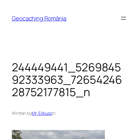
Skip
to
Geocaching România
content
244449441_5269845
92333963_72654246
28752177815_n
Written by
Mr. Erikusz
in