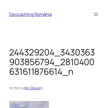
Skip
to
Geocaching România
content
244329204_3430363
903856794_2810400
631611876614_n
Written by
Mr. Erikusz
in