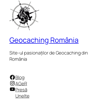
Geocaching România
Site-ul pasionaților de Geocaching din
România
Facebook
Blog
Instagram
AGeR
YouTube
Presă
Unelte