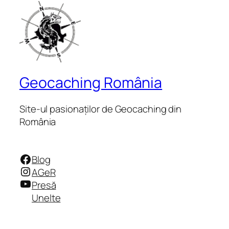
Geocaching România
Site-ul pasionaților de Geocaching din
România
Facebook
Blog
Instagram
AGeR
YouTube
Presă
Unelte