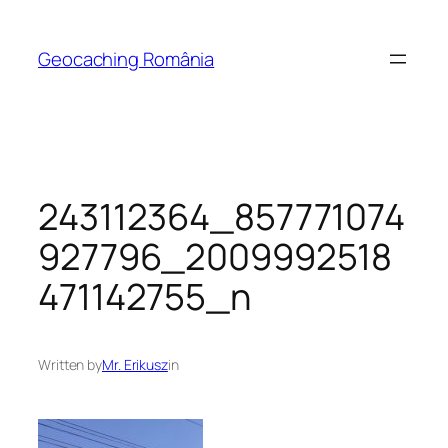
Skip
to
Geocaching România
content
243112364_857771074
927796_2009992518
471142755_n
Written by
Mr. Erikusz
in