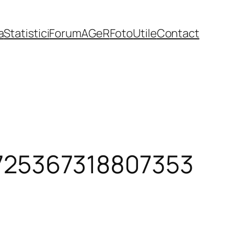
a
Statistici
Forum
AGeR
Foto
Utile
Contact
725367318807353