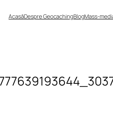
Acasă
Despre Geocaching
Blog
Mass-medi
777639193644_303