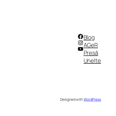
Facebook
Blog
Instagram
AGeR
YouTube
Presă
Unelte
Designed with
WordPress