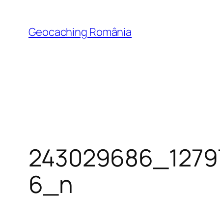
Skip
to
Geocaching România
content
243029686_1279
6_n