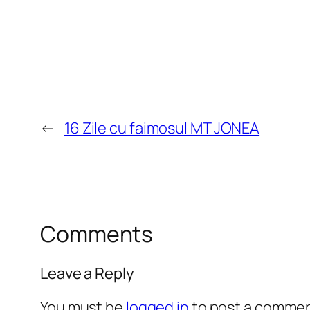
←
16 Zile cu faimosul MT JONEA
Comments
Leave a Reply
You must be
logged in
to post a commen