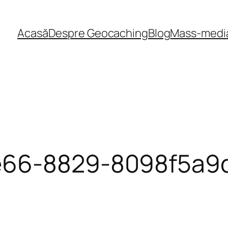
Acasă
Despre Geocaching
Blog
Mass-medi
e66-8829-8098f5a9