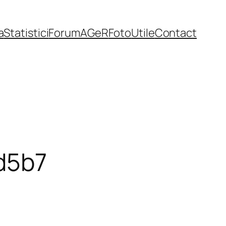
a
Statistici
Forum
AGeR
Foto
Utile
Contact
d5b7