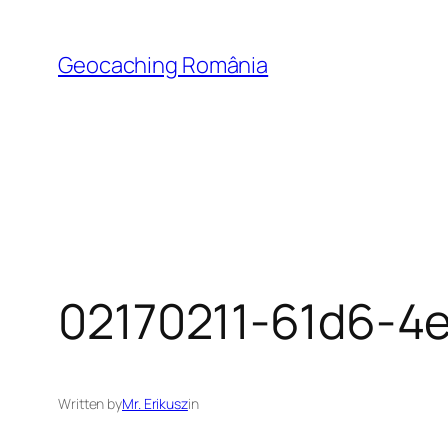
Skip
to
Geocaching România
content
02170211-61d6-4
Written by
Mr. Erikusz
in