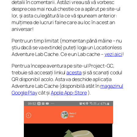
detalii în comentarii. Astăzi vreau să vă vorbesc
despre cea mai nouă chestie ce a apărut pe site-ul
lor, și asta cu legătură la ce vă spuneam anterior:
mulțimea de lucruri faine care au loc în acest an
aniversar!
Pentru un timp limitat (momentan până mâine – nu
știu dacă se va extinde) puteți loga un Locationless
Adventure Lab Cache. Ce e un Lab cache –
vezi aici
!
Pentru a începe aventura pe site-ul Project-GC,
trebuie să accesați linkul
acesta
și să scanați codul
QR disponibil acolo. Asta va deschide aplicația
Adventure Lab Cache (disponibilă atât în
magazinul
Google Play
cât și
Apple App-Store
).