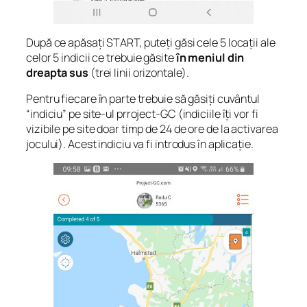
După ce apăsați START, puteți găsi cele 5 locații ale
celor 5 indicii ce trebuie găsite
în meniul din
dreapta sus
(trei linii orizontale).
Pentru fiecare în parte trebuie să găsiți cuvântul
“indiciu” pe site-ul prroject-GC (indiciile îți vor fi
vizibile pe site doar timp de 24 de ore de la activarea
jocului). Acest indiciu va fi introdus în aplicație.