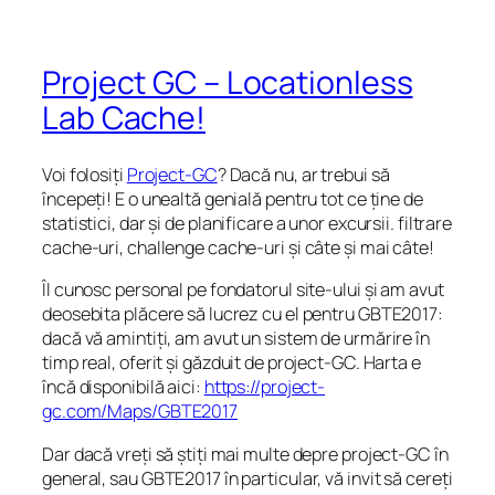
Project GC – Locationless
Lab Cache!
Voi folosiți
Project-GC
? Dacă nu, ar trebui să
începeți! E o unealtă genială pentru tot ce ține de
statistici, dar și de planificare a unor excursii. filtrare
cache-uri, challenge cache-uri și câte și mai câte!
Îl cunosc personal pe fondatorul site-ului și am avut
deosebita plăcere să lucrez cu el pentru GBTE2017:
dacă vă amintiți, am avut un sistem de urmărire în
timp real, oferit și găzduit de project-GC. Harta e
încă disponibilă aici:
https://project-
gc.com/Maps/GBTE2017
Dar dacă vreți să știți mai multe depre project-GC în
general, sau GBTE2017 în particular, vă invit să cereți