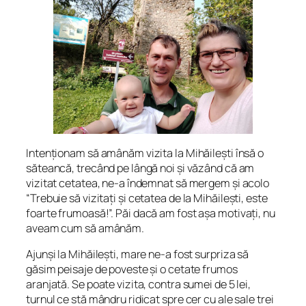
Intenționam să amânăm vizita la Mihăilești însă o
săteancă, trecând pe lângă noi și văzând că am
vizitat cetatea, ne-a îndemnat să mergem și acolo
“
Trebuie să vizitați și cetatea de la Mihăilești, este
foarte frumoasă!
”. Păi dacă am fost așa motivați, nu
aveam cum să amânăm.
Ajunși la Mihăilești, mare ne-a fost surpriza să
găsim peisaje de poveste și o cetate frumos
aranjată. Se poate vizita, contra sumei de 5 lei,
turnul ce stă mândru ridicat spre cer cu ale sale trei