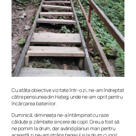
Cu atâta obiective vizitate într-o zi, ne-am îndreptat
către pensiunea din Hațeg, unde ne-am oprit pentru
încărcarea bateriilor.
Duminică, dimineața ne-a întâmpinat cu raze
călduțe și zâmbete sincere de copil. Greu a fost să
ne pornim la drum, dar având planuri mari pentru
această zi ne-am strâns bagajul și la drum cu noi!