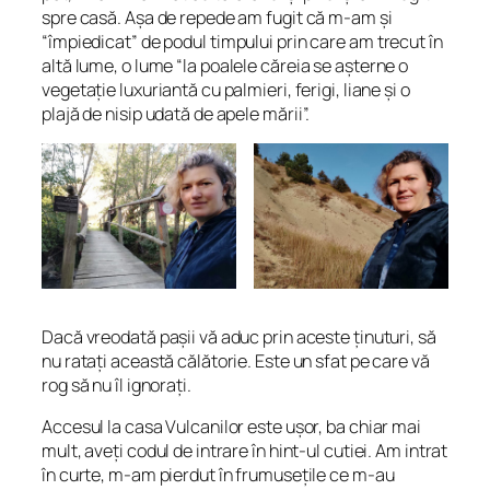
spre casă. Așa de repede am fugit că m-am și
“
împiedicat
” de podul timpului prin care am trecut în
altă lume, o lume “
la poalele căreia se așterne o
vegetație luxuriantă cu palmieri, ferigi, liane și o
plajă de nisip udată de apele mării
”.
Dacă vreodată pașii vă aduc prin aceste ținuturi, să
nu ratați această călătorie. Este un sfat pe care vă
rog să nu îl ignorați.
Accesul la casa Vulcanilor este ușor, ba chiar mai
mult, aveți codul de intrare în hint-ul cutiei. Am intrat
în curte, m-am pierdut în frumusețile ce m-au