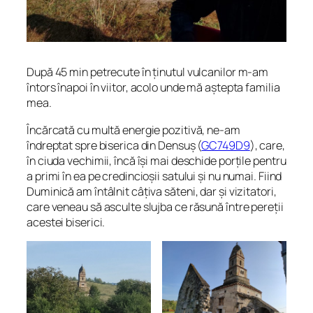
După 45 min petrecute în ținutul vulcanilor m-am
întors înapoi în viitor, acolo unde mă aștepta familia
mea.
Încărcată cu multă energie pozitivă, ne-am
îndreptat spre biserica din Densuș (
GC749D9
), care,
în ciuda vechimii, încă își mai deschide porțile pentru
a primi în ea pe credincioșii satului și nu numai. Fiind
Duminică am întâlnit câțiva săteni, dar și vizitatori,
care veneau să asculte slujba ce răsună între pereții
acestei biserici.