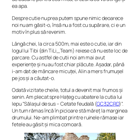
ea apa.
Despre cutie nu prea putem spune nimic deoarece
noi nu am găsit-o, însă nu a fost cu supărare, ci e un
motiv în plus să revenim.
Lângă chei, la circa 500m, mai este o cutie, iar din
logul lui Tibi (din TiLi_Team) reiese că nu este loc de
parcare. Cu astfel de cutii noi am mai avut
experiențe și nu au fost chiar plăcute. Așadar, până
i-am dat de mâncare micuței, Alin a mers frumușel
pe jos și a căutat-o.
Odată vizitate cheile, totul a devenit mai frumos și
senin. Am plecat spre Hațeg cu abatere la cutia lui
Iepu “
Sălașul de sus – Cetate feudală
(
GC32CRD
)”.
Un turn rămas încă în picioare stă măreț la marginea
drumului. Ne-am plimbat printre ruinele rămase iar
fetele au găsit și mica comoară.