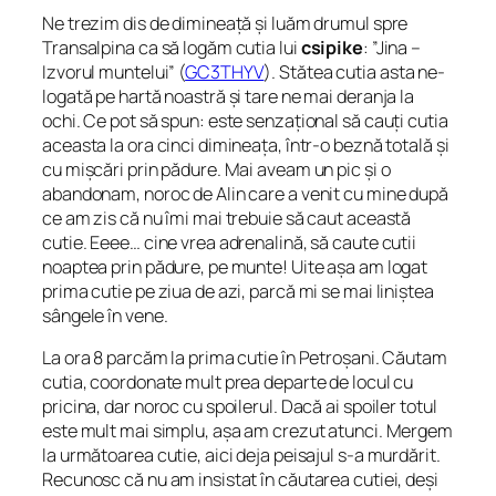
Ne trezim dis de dimineață și luăm drumul spre
Transalpina ca să logăm cutia lui
csipike
:
”Jina –
Izvorul muntelui”
(
GC3THYV
). Stătea cutia asta ne-
logată pe hartă noastră și tare ne mai deranja la
ochi. Ce pot să spun: este senzațional să cauți cutia
aceasta la ora cinci dimineața, într-o beznă totală și
cu mișcări prin pădure. Mai aveam un pic și o
abandonam, noroc de Alin care a venit cu mine după
ce am zis că nu îmi mai trebuie să caut această
cutie. Eeee… cine vrea adrenalină, să caute cutii
noaptea prin pădure, pe munte! Uite așa am logat
prima cutie pe ziua de azi, parcă mi se mai liniștea
sângele în vene.
La ora 8 parcăm la prima cutie în Petroșani. Căutam
cutia, coordonate mult prea departe de locul cu
pricina, dar noroc cu spoilerul. Dacă ai spoiler totul
este mult mai simplu, așa am crezut atunci. Mergem
la următoarea cutie, aici deja peisajul s-a murdărit.
Recunosc că nu am insistat în căutarea cutiei, deși