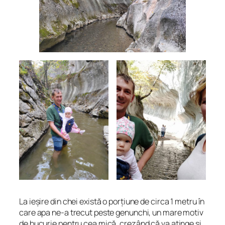
La ieșire din chei există o porțiune de circa 1 metru în
care apa ne-a trecut peste genunchi, un mare motiv
de bucurie pentru cea mică, crezând că va atinge și