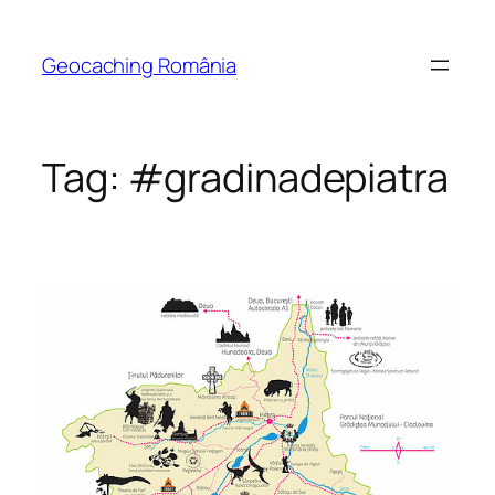
Skip
to
Geocaching România
content
Tag:
#gradinadepiatra