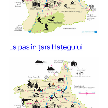
La pas în țara Hațegului