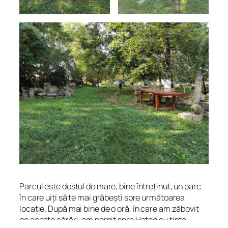
Parcul este destul de mare, bine întreținut, un parc
în care uiți să te mai grăbești spre următoarea
locație. După mai bine de o oră, în care am zăbovit
pe aceste cărări, am pornit spre Hațeg cu ținta