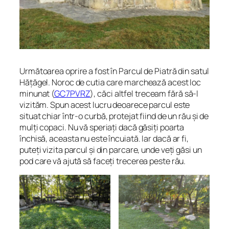
Următoarea oprire a fost în Parcul de Piatră din satul
Hățăgel. Noroc de cutia care marchează acest loc
minunat (
GC7PVRZ
), căci altfel treceam fără să-l
vizităm. Spun acest lucru deoarece parcul este
situat chiar într-o curbă, protejat fiind de un rău și de
mulți copaci. Nu vă speriați dacă găsiți poarta
închisă, aceasta nu este încuiată. Iar dacă ar fi,
puteți vizita parcul și din parcare, unde veți găsi un
pod care vă ajută să faceți trecerea peste râu.