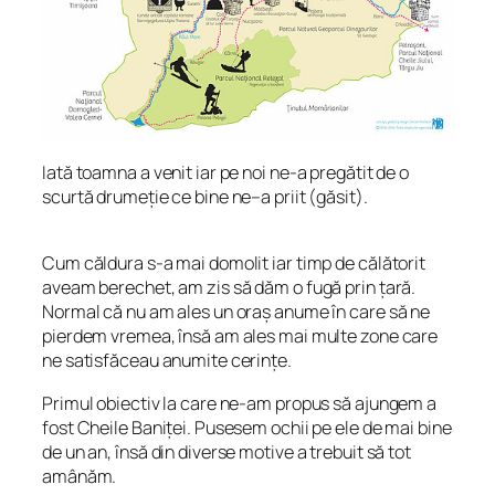
Iată toamna a venit iar pe noi ne-a pregătit de o
scurtă drumeție ce bine ne–a priit (găsit).
Cum căldura s-a mai domolit iar timp de călătorit
aveam berechet, am zis să dăm o fugă prin țară.
Normal că nu am ales un oraș anume în care să ne
pierdem vremea, însă am ales mai multe zone care
ne satisfăceau anumite cerințe.
Primul obiectiv la care ne-am propus să ajungem a
fost Cheile Baniței. Pusesem ochii pe ele de mai bine
de un an, însă din diverse motive a trebuit să tot
amânăm.