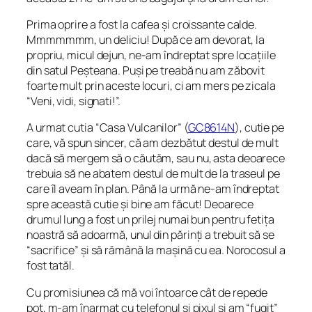
Prima oprire a fost la cafea și croissante calde.
Mmmmmmm, un deliciu! După ce am devorat, la
propriu, micul dejun, ne-am îndreptat spre locațiile
din satul Peșteana. Puși pe treabă nu am zăbovit
foarte mult prin aceste locuri, ci am mers pe zicala
“
Veni, vidi, signati!
”.
A urmat cutia
“Casa Vulcanilor
” (
GC8614N
), cutie pe
care, vă spun sincer, că am dezbătut destul de mult
dacă să mergem să o căutăm, sau nu, asta deoarece
trebuia să ne abatem destul de mult de la traseul pe
care îl aveam în plan. Până la urmă ne-am îndreptat
spre această cutie și bine am făcut! Deoarece
drumul lung a fost un prilej numai bun pentru fetița
noastră să adoarmă, unul din părinți a trebuit să se
“sacrifice” și să rămână la mașină cu ea. Norocosul a
fost tatăl.
Cu promisiunea că mă voi întoarce cât de repede
pot, m-am înarmat cu telefonul și pixul și am “fugit”