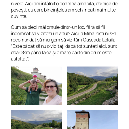
nivele. Aici am întâlnit o doamnă amabilă, dornică de
povești, cu care bineînțeles am schimbat mai multe
cuvinte.
Cum să pleci măi omule dintr-un loc, fără să fii
îndemnat să vizitezi un altul? Aici la Mihăilești ni s-a
recomandat să mergem să vizităm Cascada Lolaila,
”
Este păcat să nu o vizitați dacă tot sunteți aici, sunt
doar 8km până la ea și o mare parte din drum este
asfaltat
”.