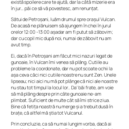
există spoilere care te ajută, dar la câtă mizerie era
în jur… păi ce să vă povestesc, am renunțat.
Sătui de Petroșani, luăm drumul spre orașul Vulcan.
De acasă ne plănuisem să ajungem în chei în jurul
orelor 12:00 -13:00 așadar am fi putut să zăbovim;
dar cu copil mic după noi, numai de zăbovit nu am
avut timp.
Ei, dacă în Petroșani am făcut mici nazuri legat de
gunoaie, în Vulcan îmi venea să plâng. Cutiile au
probleme la coordonate, dar nu pot scoate ochii la
așa ceva căci nici cutiile noastre nu sunt Zen. Unele
lipseau; nici aici nu mă pot plânge că nici ale noastre
nu stau tot timpul la locul lor.. Da’ băi frate, am voie
să mă plâng despre prin câte gunoaie ne-am
plimbat. Suficient de multe cât să îmi strice ziua.
Bine că fetița noastră nu merge și a trebuit dusă în
brațe, că altfel mă știa tot Vulcanul.
Prin concluzie, ca să nu mai lungim vorba, dacă ai