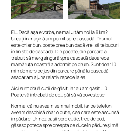
Ei… Dacă așa e vorba, ne mai uităm noi la 8 km?
Urcați în mașină am pornit spre cascadă. Drumul
este chiar bun, poate prea bun dacă vrei să te bucuri
în liniște de cascadă. Din păcate, din parcare a
trebuit să merg singură spre cascadă deoarece
mămăruța noastră a adormit pe drum. Sunt doar 10
min de mers pe jos din parcare până la cascadă,
așadar am ajuns relativ repede la ea.
Aici sunt două cutii de găsit, iar eu am găsit … 0.
Poate vă întrebați de ce… păi să vă povestesc:
Normal că nu aveam semnal mobil, iar pe telefon
aveam deschisă doar o cutie, cea care este ascunsă
în pădure. Urmez pașii spre cutie, trec de pod,
găsesc poteca spre dreapta ce duce în pădure și mă