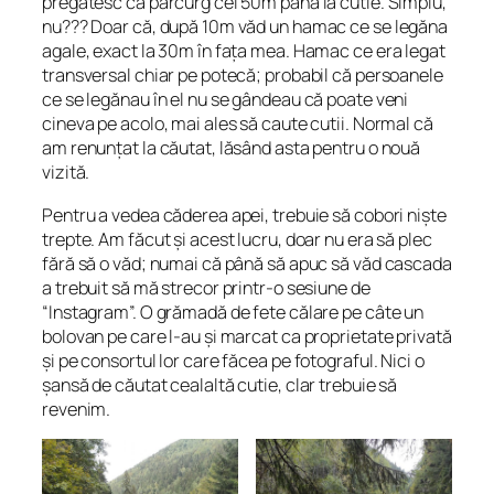
pregătesc că parcurg cei 50m până la cutie. Simplu,
nu??? Doar că, după 10m văd un hamac ce se legăna
agale, exact la 30m în fața mea. Hamac ce era legat
transversal chiar pe potecă; probabil că persoanele
ce se legănau în el nu se gândeau că poate veni
cineva pe acolo, mai ales să caute cutii. Normal că
am renunțat la căutat, lăsând asta pentru o nouă
vizită.
Pentru a vedea căderea apei, trebuie să cobori niște
trepte. Am făcut și acest lucru, doar nu era să plec
fără să o văd; numai că până să apuc să văd cascada
a trebuit să mă strecor printr-o sesiune de
“Instagram”. O grămadă de fete călare pe câte un
bolovan pe care l-au și marcat ca proprietate privată
și pe consortul lor care făcea pe fotograful. Nici o
șansă de căutat cealaltă cutie, clar trebuie să
revenim.