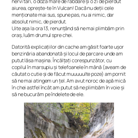
nervi tari, o doză mare de răbdare și o zi de pierdut
aiurea, oprește-te în Vulcan! Dacă nu deții cele
menționate mai sus, spune pas, nu ai nimic, dar
absolut nimic, de pierdut.
Uite așa la ora 13, renunțând să ne mai plimbăm prin
oraș, luăm drumul spre chei.
Datorită explicațiilor din cache am găsit foarte ușor
benzinăria abandonată și locul de parcare unde am
putut lăsa mașina. Încălțați corespunzător, cu
copilul în marsupiu și telefoanele în mână (aveam de
căutat o cutie și de făcut muuuuulte poze) am pornit
să ne mai atingem un țel. Am avut noroc de apă mică
în chei astfel încât am putut să ne plimbăm în voie și
să ne bucurăm pe îndelete de ele.