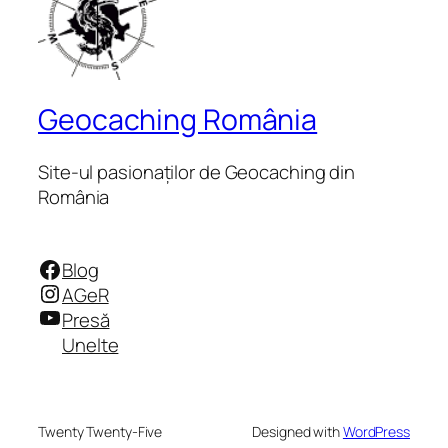
Geocaching România
Site-ul pasionaților de Geocaching din
România
Facebook
Blog
Instagram
AGeR
YouTube
Presă
Unelte
Twenty Twenty-Five
Designed with
WordPress