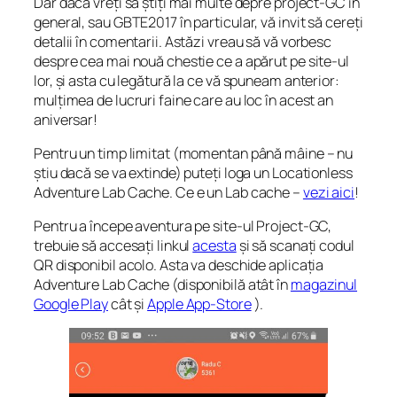
Dar dacă vreți să știți mai multe depre project-GC în
general, sau GBTE2017 în particular, vă invit să cereți
detalii în comentarii. Astăzi vreau să vă vorbesc
despre cea mai nouă chestie ce a apărut pe site-ul
lor, și asta cu legătură la ce vă spuneam anterior:
mulțimea de lucruri faine care au loc în acest an
aniversar!
Pentru un timp limitat (momentan până mâine – nu
știu dacă se va extinde) puteți loga un Locationless
Adventure Lab Cache. Ce e un Lab cache –
vezi aici
!
Pentru a începe aventura pe site-ul Project-GC,
trebuie să accesați linkul
acesta
și să scanați codul
QR disponibil acolo. Asta va deschide aplicația
Adventure Lab Cache (disponibilă atât în
magazinul
Google Play
cât și
Apple App-Store
).