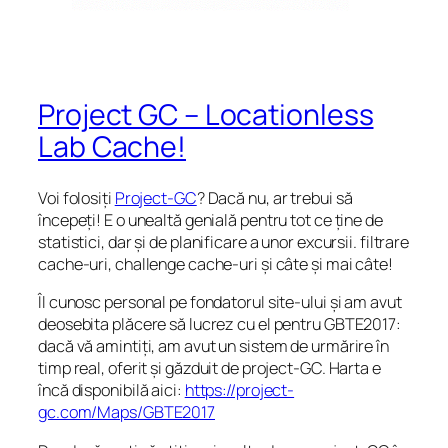
Project GC – Locationless
Lab Cache!
Voi folosiți
Project-GC
? Dacă nu, ar trebui să
începeți! E o unealtă genială pentru tot ce ține de
statistici, dar și de planificare a unor excursii. filtrare
cache-uri, challenge cache-uri și câte și mai câte!
Îl cunosc personal pe fondatorul site-ului și am avut
deosebita plăcere să lucrez cu el pentru GBTE2017:
dacă vă amintiți, am avut un sistem de urmărire în
timp real, oferit și găzduit de project-GC. Harta e
încă disponibilă aici:
https://project-
gc.com/Maps/GBTE2017