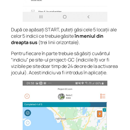
După ce apăsați START, puteți găsi cele 5 locații ale
celor 5 indicii ce trebuie găsite
în meniul din
dreapta sus
(trei linii orizontale).
Pentru fiecare în parte trebuie să găsiți cuvântul
“indiciu” pe site-ul prroject-GC (indiciile îți vor fi
vizibile pe site doar timp de 24 de ore de la activarea
jocului). Acest indiciu va fi introdus în aplicație.