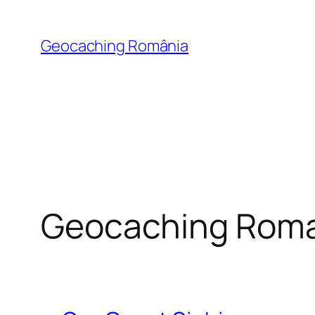
Skip
to
Geocaching România
content
Geocaching Roman