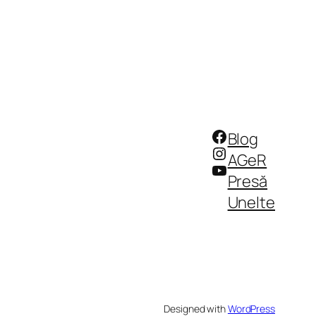
Facebook
Blog
Instagram
AGeR
YouTube
Presă
Unelte
Designed with
WordPress