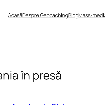
Acasă
Despre Geocaching
Blog
Mass-medi
ia în presă