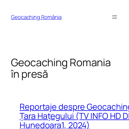
Skip
to
Geocaching România
content
Geocaching Romania
în presă
Reportaje despre Geocachin
Țara Hațegului (TV INFO HD D
Hunedoara1, 2024)