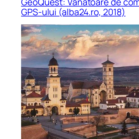
GeoQuest: Vânătoare de como
GPS-ului (alba24.ro, 2018)