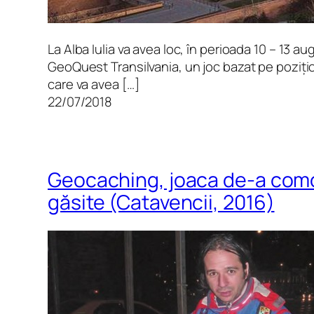
La Alba Iulia va avea loc, în perioada 10 – 13 a
GeoQuest Transilvania, un joc bazat pe poziț
care va avea […]
22/07/2018
Geocaching, joaca de-a como
găsite (Catavencii, 2016)