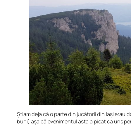
Știam deja că o parte din jucătorii din Iași erau
buni) așa că evenimentul ăsta a picat ca uns pen