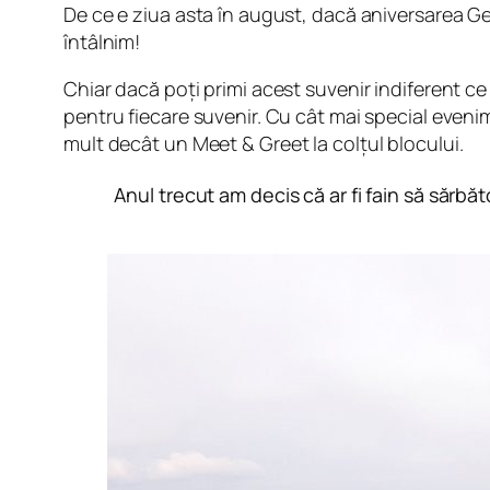
De ce e ziua asta în august, dacă aniversarea Geo
întâlnim!
Chiar dacă poți primi acest suvenir indiferent c
pentru fiecare suvenir. Cu cât mai special eveni
mult decât un
Meet & Greet
la colțul blocului.
Anul trecut am decis că ar fi fain să sărb