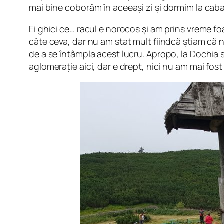
mai bine coborâm în aceeași zi și dormim la cab
Ei ghici ce… racul e norocos și am prins vreme fo
câte ceva, dar nu am stat mult fiindcă știam că 
de a se întâmpla acest lucru. Apropo, la Dochia 
aglomerație aici, dar e drept, nici nu am mai fo