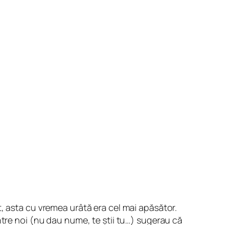
, asta cu vremea urâtă era cel mai apăsător.
ntre noi (nu dau nume, te știi tu…) sugerau că