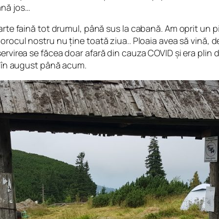
ană jos…
arte faină tot drumul, până sus la cabană. Am oprit un p
norocul nostru nu ține toată ziua.. Ploaia avea să vină,
servirea se făcea doar afară din cauza COVID și era plin
st în august până acum.