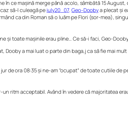
 cine în ce mașină merge până acolo, sâmbătă 15 August, 
icaz să-l culeagă pe
iuly20_07
.
Geo-Dooby
a plecat și e
rmând ca din Roman să o luăm pe Flori (sor-mea), sing
e și toate mașinile erau pline… Ce să-i faci, Geo-Dooby 
at, Dooby a mai luat o parte din baga,j ca să fie mai mult
 jur de ora 08:35 și ne-am “ocupat” de toate cutiile de p
r-un ritm acceptabil. Având în vedere că majoritatea er