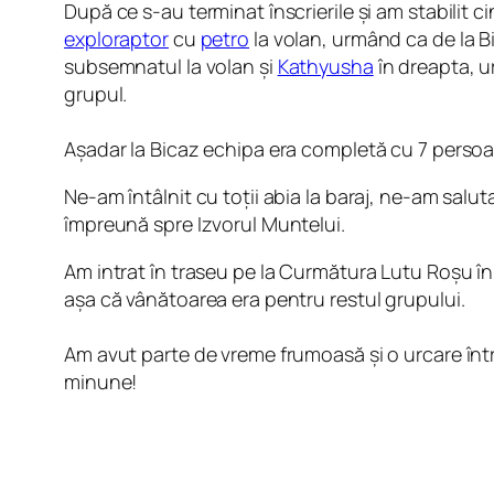
După ce s-au terminat înscrierile și am stabilit
exploraptor
cu
petro
la volan, urmând ca de la B
subsemnatul la volan și
Kathyusha
în dreapta, u
grupul.
Așadar la Bicaz echipa era completă cu 7 persoan
Ne-am întâlnit cu toții abia la baraj, ne-am salut
împreună spre Izvorul Muntelui.
Am intrat în traseu pe la Curmătura Lutu Roșu în
așa că vânătoarea era pentru restul grupului.
Am avut parte de vreme frumoasă și o urcare înt
minune!