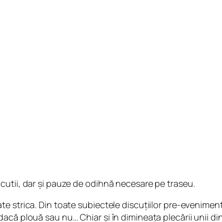
cutii, dar și pauze de odihnă necesare pe traseu.
e strica. Din toate subiectele discuțiilor pre-eveniment
acă plouă sau nu… Chiar și în dimineața plecării unii di