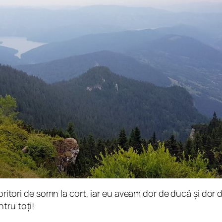
 doritori de somn la cort, iar eu aveam dor de ducă și do
tru toți!