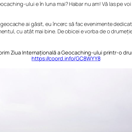
caching-ului e în luna mai? Habar nu am! Vă las pe voi s
e geocache ai găsit, eu încerc să fac evenimente dedicat
mentul, cu atât mai bine. De obicei e vorba de o drumeție
ătorim Ziua Internațională a Geocaching-ului printr-o 
https://coord.info/GC8WYY8