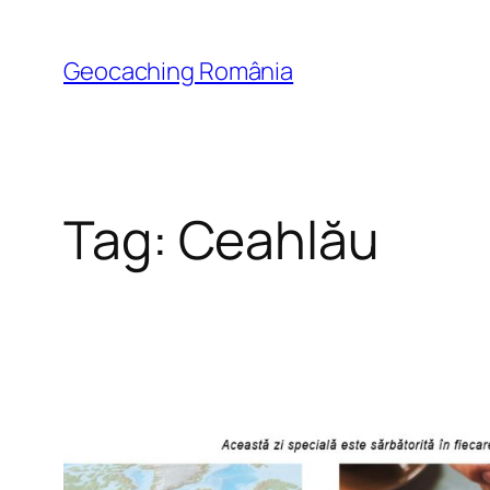
Skip
to
Geocaching România
content
Tag:
Ceahlău