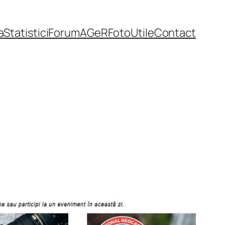
a
Statistici
Forum
AGeR
Foto
Utile
Contact