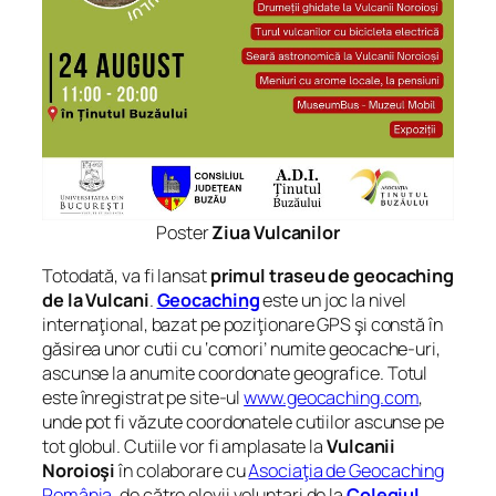
Poster
Ziua Vulcanilor
Totodată, va fi lansat
primul traseu de geocaching
de la Vulcani
.
Geocaching
este un joc la nivel
internaţional, bazat pe poziţionare GPS şi constă în
găsirea unor cutii cu ‘comori’ numite geocache-uri,
ascunse la anumite coordonate geografice. Totul
este înregistrat pe site-ul
www.geocaching.com
,
unde pot fi văzute coordonatele cutiilor ascunse pe
tot globul. Cutiile vor fi amplasate la
Vulcanii
Noroioşi
în colaborare cu
Asociaţia de Geocaching
România
, de către elevii voluntari de la
Colegiul