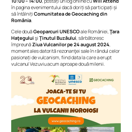
10:00 – 14:00
, postați un log online cu
Will Attend
în pagina evenimentului
dacă doriți să participați și
să întâlniți
Comunitatea de Geocaching din
România
.
Cele două
Geoparcuri UNESCO
ale României,
Ţara
Haţegului
şi
Ţinutul Buzăului
, sărbătoresc
împreună
Ziua Vulcanilor pe 24 august 2024
,
moment ales datorită rezonanţei sale în rândul celor
pasionați de vulcanism, fiind data la care a erupt
vulcanul Vezuviu acum aproape două milenii.