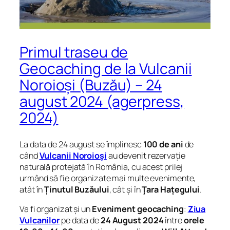
Primul traseu de
Geocaching de la Vulcanii
Noroioși (Buzău) – 24
august 2024 (agerpress,
2024)
La data de 24 august se împlinesc
100 de ani
de
când
Vulcanii Noroioşi
au devenit rezervație
naturală protejată în România, cu acest prilej
urmând să fie organizate mai multe evenimente,
atât în
Ținutul Buzăului
, cât și în
Ţara Hațegului
.
Va fi organizat și un
Eveniment geocaching
:
Ziua
Vulcanilor
pe data de
24 August 2024
între
orele