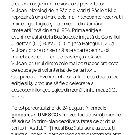
a căror erupţie îi impresionează pe vizitatori.
Vulcanii Noroioşi de la Pâclele Mari şi Pâclele Mici
reprezintă una dintre cele mai interesante rezervaţii
mixte – geologică şi botanică – din România,
protejată încă din anul 1924. Prima ediţie a
evenimentului de la Buzău este iniţiată de Consiliul
Judeţean (CJ) Buzău. (…) În Ţara Haţegului, Ziua
Vulcanilor are o însemnătate aparte pentru că
marchează cei 10 ani de existenţă a Casei
Vulcanilor, unul dintre cele mai de succes proiecte
de educaţie şi voluntariat de pe teritoriul
Geoparcului. Evenimentul se află la cea de a şasea
ediţie şi îşi propune să fie o celebrare a
descoperirilor geologice din zonă
“, informează CJ
Buzău.
Pe tot parcursul zilei de 24 august, în ambele
geoparcuri UNESCO
vor avea loc activităţi menite
să aducă în prim-plan geodiversitatea celor două
teritorii. Astfel, în Ţinutul Buzăului sunt aşteptaţi
turişti şi localnici care doresc să afle informaţii atât