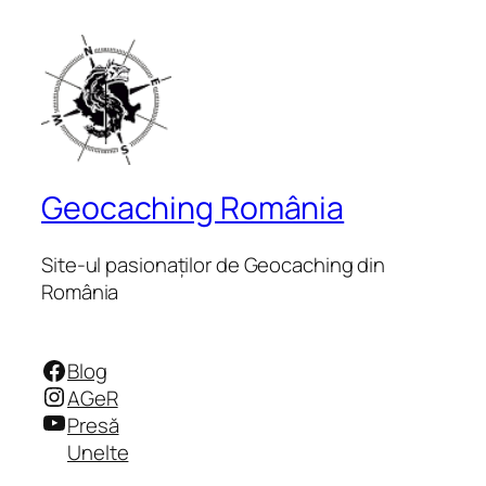
Geocaching România
Site-ul pasionaților de Geocaching din
România
Facebook
Blog
Instagram
AGeR
YouTube
Presă
Unelte