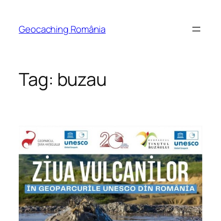
Skip
to
Geocaching România
content
Tag:
buzau