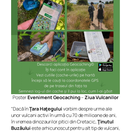
Poster
Eveniment Geocaching
–
Ziua Vulcanilor
“
Dacă în
Ţara Haţegului
vorbim despre urme ale
unor vulcani activi în urmă cu 70 de milioane de ani,
în vremea dinozaurilor pitici din Cretacic,
Ţinutul
Buzăului
este arhicunoscut pentru alt tip de vulcani,