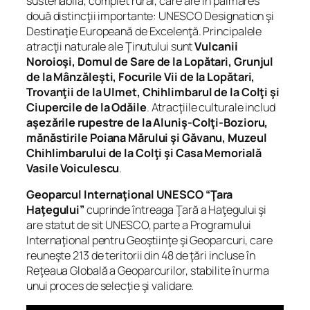
sustenabilă, complet rural, care are în palmares
două distincţii importante: UNESCO Designation şi
Destinaţie Europeană de Excelenţă. Principalele
atracţii naturale ale Ţinutului sunt
Vulcanii
Noroioşi, Domul de Sare de la Lopătari, Grunjul
de la Mânzăleşti, Focurile Vii de la Lopătari,
Trovanţii de la Ulmet, Chihlimbarul de la Colţi şi
Ciupercile de la Odăile
. Atracţiile culturale includ
aşezările rupestre de la Aluniş-Colţi-Bozioru,
mănăstirile Poiana Mărului şi Găvanu, Muzeul
Chihlimbarului de la Colţi şi Casa Memorială
Vasile Voiculescu
.
Geoparcul Internaţional UNESCO “Ţara
Haţegului”
cuprinde întreaga Ţară a Haţegului şi
are statut de sit UNESCO, parte a Programului
Internaţional pentru Geoştiinţe şi Geoparcuri, care
reuneşte 213 de teritorii din 48 de ţări incluse în
Reţeaua Globală a Geoparcurilor, stabilite în urma
unui proces de selecţie şi validare.