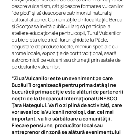
despre vulcanism, cât şi despre formarea vulcanilor
“de glod” şi să descopere patrimoniul natural şi
cultural al zonei. Comunităţile din localităţile Berca
şi Scorţoasa invită publicul larg să participe la
ateliere educaţionale pentru copii, Turul Vulcanilor
cu bicicleta electrică, tururi ghidate la Pâcle,
degustare de produse locale, meniuri speciale cu
arome locale, expoziţie de port tradiţional, seară
astronomică pe vulcani sau drumeţii prin satele de
pe dealurile vulcanilor.
“Ziua Vulcanilor este un eveniment pe care
Buzăul îl organizează pentru prima dată şi ne
bucură că prima ediţie este alături de partenerii
noştri de la Geoparcul Internaţional UNESCO
Ţara Haţegului. Va fi o zi plină de activităţi, care
vor avea loc la Vulcanii noroioşi, dar, cel mai
important, va fi o sărbătoare a comunităţii.
Fiecare pensiune, producător local sau
antreprenor din zonă se alătură evenimentului