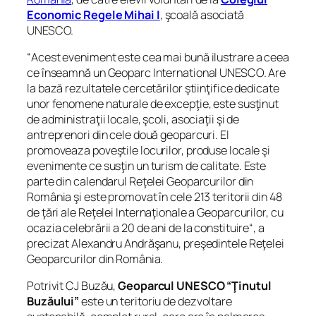
Economic Regele Mihai I
, şcoală asociată
UNESCO.
“
Acest eveniment este cea mai bună ilustrare a ceea
ce înseamnă un Geoparc International UNESCO. Are
la bază rezultatele cercetărilor ştiinţifice dedicate
unor fenomene naturale de excepţie, este susţinut
de administraţii locale, şcoli, asociaţii şi de
antreprenori din cele două geoparcuri. El
promoveaza poveştile locurilor, produse locale şi
evenimente ce susţin un turism de calitate. Este
parte din calendarul Reţelei Geoparcurilor din
România şi este promovat în cele 213 teritorii din 48
de ţări ale Reţelei Internaţionale a Geoparcurilor, cu
ocazia celebrării a 20 de ani de la constituire
“, a
precizat Alexandru Andrăşanu, preşedintele Reţelei
Geoparcurilor din România.
Potrivit CJ Buzău,
Geoparcul UNESCO “Ţinutul
Buzăului”
este un teritoriu de dezvoltare