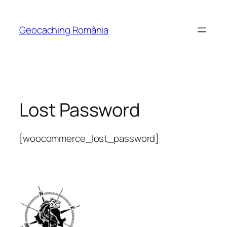
Skip
to
Geocaching România
content
Lost Password
[woocommerce_lost_password]