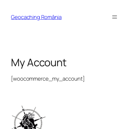
Skip
to
Geocaching România
content
My Account
[woocommerce_my_account]