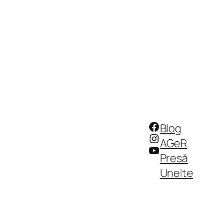
Facebook
Blog
Instagram
AGeR
YouTube
Presă
Unelte