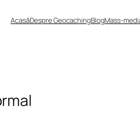
Acasă
Despre Geocaching
Blog
Mass-medi
rmal