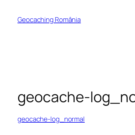
Skip
to
Geocaching România
content
geocache-log_no
geocache-log_normal