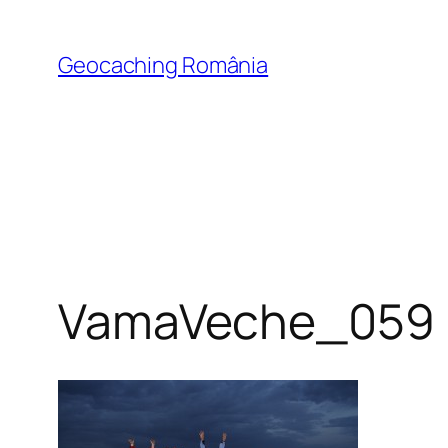
Skip
to
Geocaching România
content
VamaVeche_059