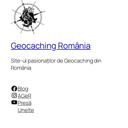
Geocaching România
Site-ul pasionaților de Geocaching din
România
Facebook
Blog
Instagram
AGeR
YouTube
Presă
Unelte