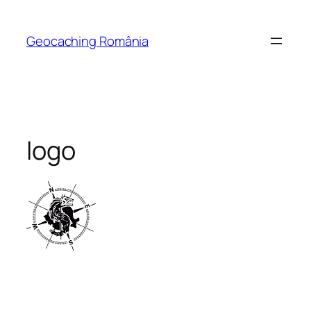
Skip
to
Geocaching România
content
logo