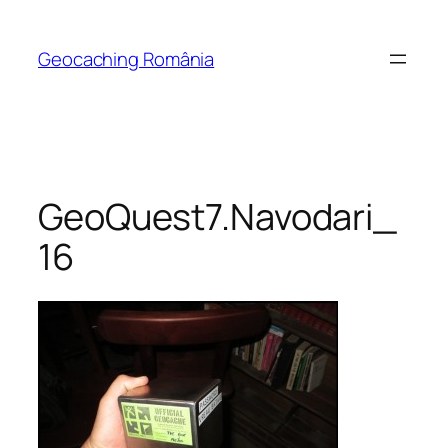
Skip
to
Geocaching România
content
GeoQuest7.Navodari_
16