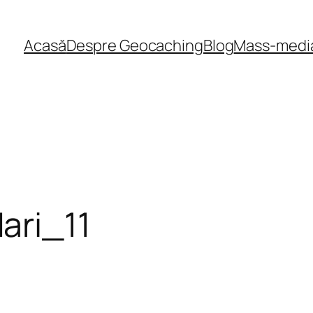
Acasă
Despre Geocaching
Blog
Mass-medi
ari_11