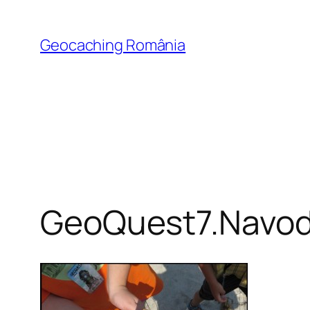
Skip
to
Geocaching România
content
GeoQuest7.Navod