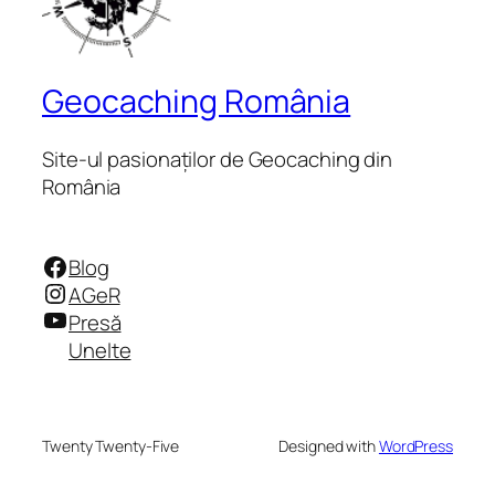
Geocaching România
Site-ul pasionaților de Geocaching din
România
Facebook
Blog
Instagram
AGeR
YouTube
Presă
Unelte
Twenty Twenty-Five
Designed with
WordPress