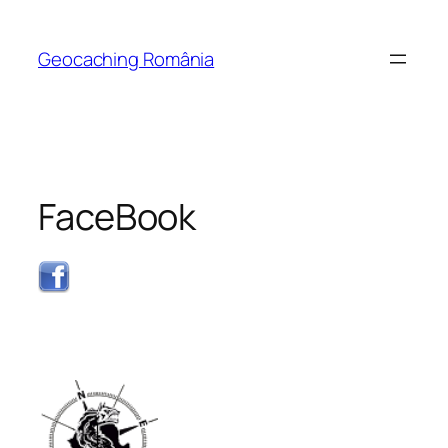
Skip
to
Geocaching România
content
FaceBook