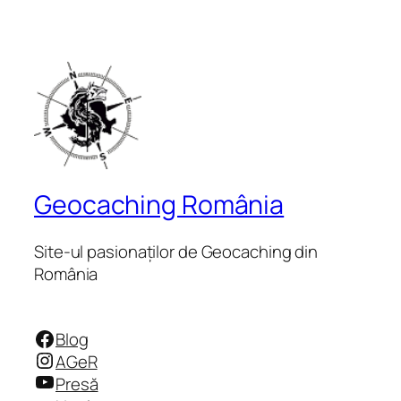
Geocaching România
Site-ul pasionaților de Geocaching din
România
Facebook
Blog
Instagram
AGeR
YouTube
Presă