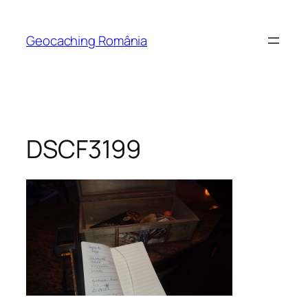
Skip
to
Geocaching România
content
DSCF3199