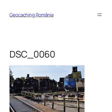
Skip
to
Geocaching România
content
DSC_0060