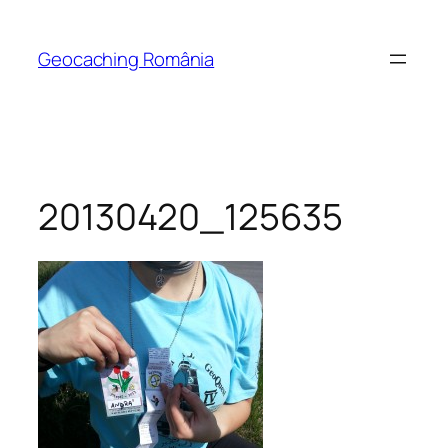
Skip
to
Geocaching România
content
20130420_125635