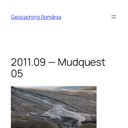
Skip
to
Geocaching România
content
2011.09 — Mudquest
05