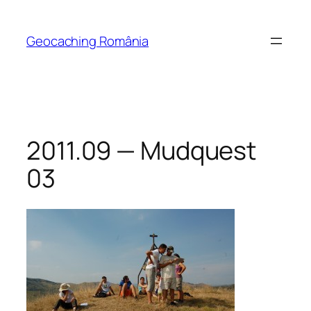
Skip
to
Geocaching România
content
2011.09 — Mudquest
03