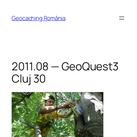
Skip
to
Geocaching România
content
2011.08 — GeoQuest3
Cluj 30