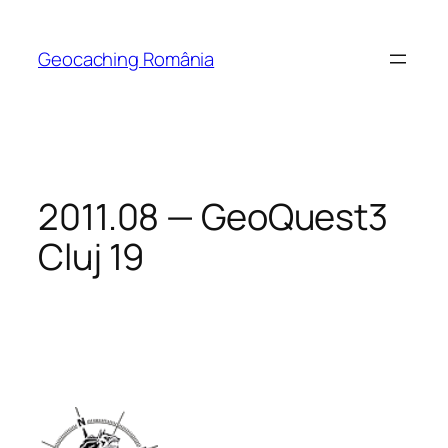
Skip
to
Geocaching România
content
2011.08 — GeoQuest3
Cluj 19