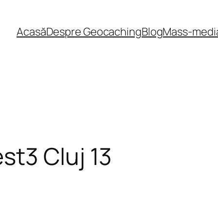
Acasă
Despre Geocaching
Blog
Mass-medi
st3 Cluj 13