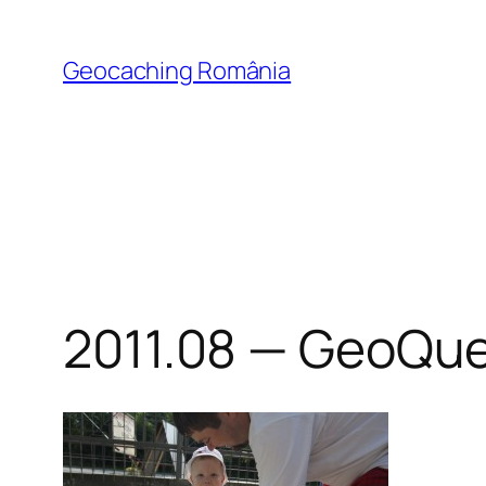
Skip
to
Geocaching România
content
2011.08 — GeoQue