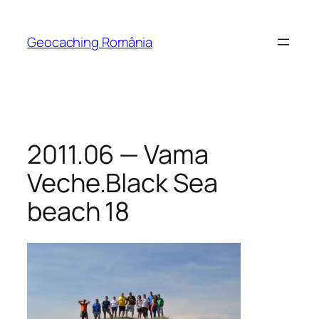
Skip
to
Geocaching România
content
2011.06 — Vama
Veche.Black Sea
beach 18