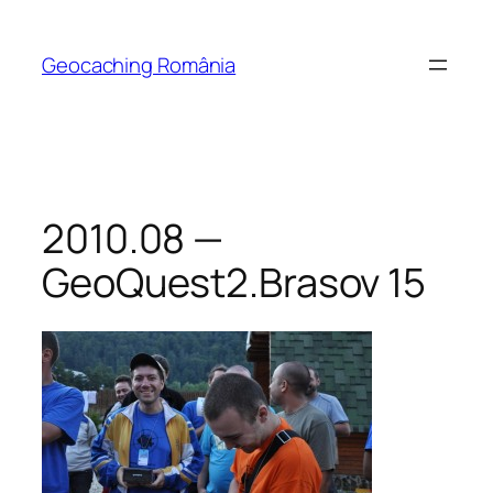
Skip
to
Geocaching România
content
2010.08 —
GeoQuest2.Brasov 15