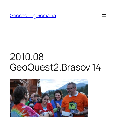
Skip
to
Geocaching România
content
2010.08 —
GeoQuest2.Brasov 14