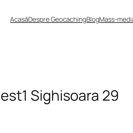
Acasă
Despre Geocaching
Blog
Mass-medi
st1 Sighisoara 29