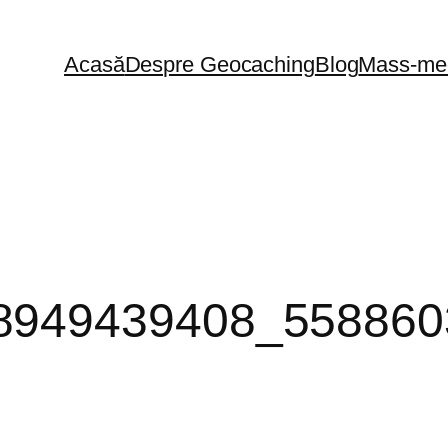
Acasă
Despre Geocaching
Blog
Mass-me
8949439408_558860