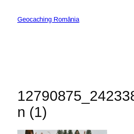
Skip
to
Geocaching România
content
12790875_24233
n (1)