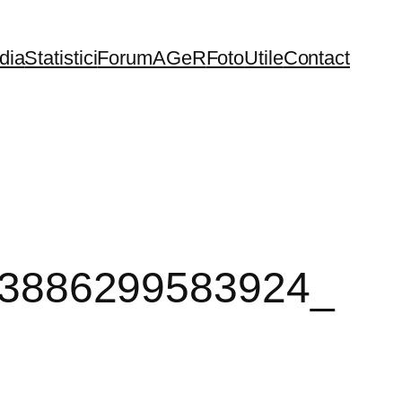
dia
Statistici
Forum
AGeR
Foto
Utile
Contact
3886299583924_