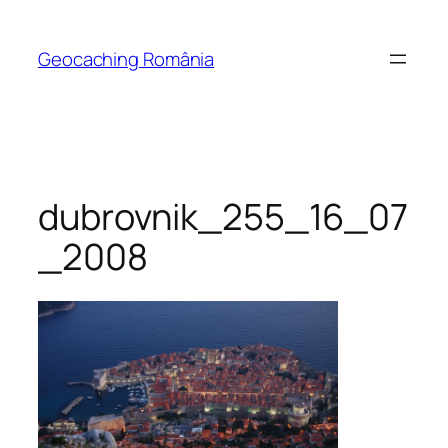
Skip
to
Geocaching România
content
dubrovnik_255_16_07
_2008