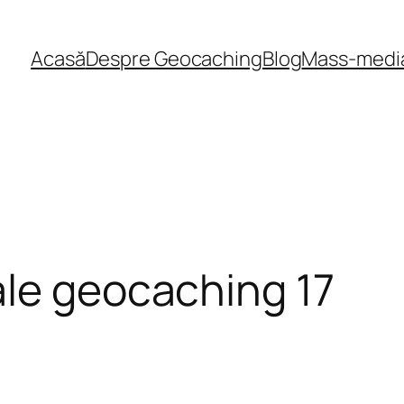
Acasă
Despre Geocaching
Blog
Mass-medi
ale geocaching 17