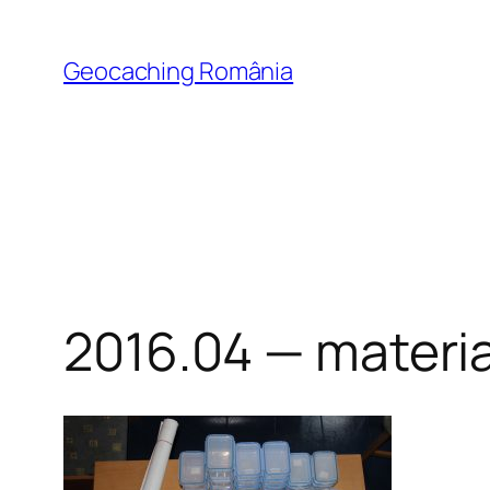
Skip
to
Geocaching România
content
2016.04 — materi