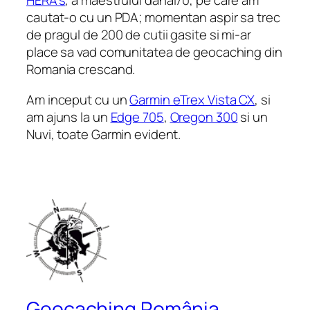
HERA’s
, a maestrului danal70, pe care am
cautat-o cu un PDA; momentan aspir sa trec
de pragul de 200 de cutii gasite si mi-ar
place sa vad comunitatea de geocaching din
Romania crescand.
Am inceput cu un
Garmin eTrex Vista CX
, si
am ajuns la un
Edge 705
,
Oregon 300
si un
Nuvi, toate Garmin evident.
Geocaching România