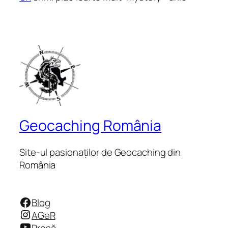
Geocaching România
Site-ul pasionaților de Geocaching din
România
Facebook
Blog
Instagram
AGeR
YouTube
Presă