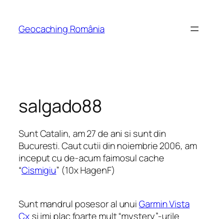
Skip
to
Geocaching România
content
salgado88
Sunt Catalin, am 27 de ani si sunt din
Bucuresti. Caut cutii din noiembrie 2006, am
inceput cu de-acum faimosul cache
“
Cismigiu
” (10x HagenF)
Sunt mandrul posesor al unui
Garmin Vista
Cx
si imi plac foarte mult “mystery”-urile