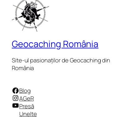
Geocaching România
Site-ul pasionaților de Geocaching din
România
Facebook
Blog
Instagram
AGeR
YouTube
Presă
Unelte