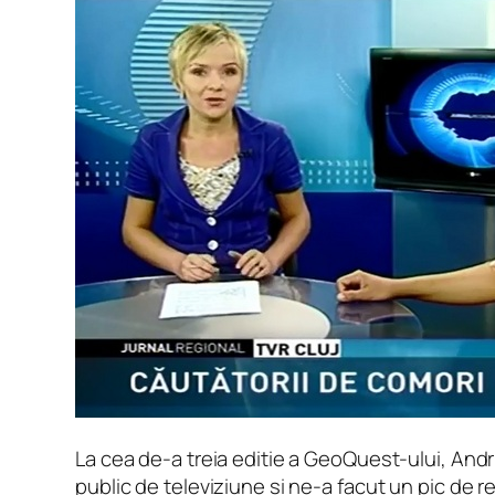
La cea de-a treia editie a GeoQuest-ului, Andr
public de televiziune si ne-a facut un pic de re